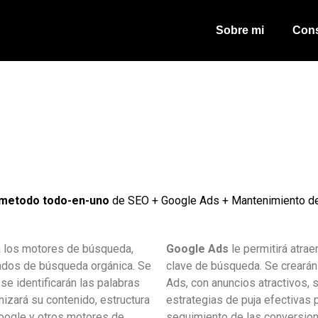
Sobre mi
Cons
metodo todo-en-uno
de SEO + Google Ads + Mantenimiento del
a los motores de búsqueda,
Google Ads
le permitirá atra
tados de búsqueda orgánica. Se
clave de búsqueda. Se crearán
 se identificarán las palabras
Ads, con anuncios atractivos, 
izará su contenido, estructura
estrategias de puja efectivas 
oogle y otros motores de
seguimiento de las conversio